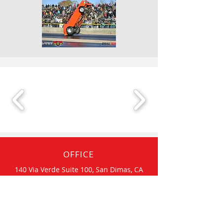
OFFICE
140 Via Verde Suite 100, San Dimas, CA
91773
Tel:
(253) 987-7017